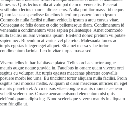
fames ac. Quis lectus nulla at volutpat diam ut venenatis. Placerat
vestibulum lectus mauris ultrices eros. Nulla porttitor massa id neque.
Quam lacus suspendisse faucibus interdum posuere lorem ipsum.
Commodo nulla facilisi nullam vehicula ipsum a arcu cursus vitae.
Consequat ac felis donec et odio pellentesque diam. Condimentum id
venenatis a condimentum vitae sapien pellentesque. Amet commodo
nulla facilisi nullam vehicula ipsum. Eleifend donec pretium vulputate
sapien nec. Bibendum at varius vel pharetra. Malesuada fames ac
turpis egestas integer eget aliquet. Sit amet massa vitae tortor
condimentum lacinia. Leo in vitae turpis massa sed.
Viverra tellus in hac habitasse platea. Tellus orci ac auctor augue
mauris augue neque gravida in. Faucibus in ornare quam viverra orci
sagittis eu volutpat. Ac turpis egestas maecenas pharetra convallis
posuere morbi leo urna. Eu tincidunt tortor aliquam nulla facilisi. Proin
sagittis nisl rhoncus mattis. Aliquam id diam maecenas ultricies mi eget
mauris pharetra et. Arcu cursus vitae congue mauris rhoncus aenean
vel elit scelerisque. Ornare aenean euismod elementum nisi quis
eleifend quam adipiscing. Nunc scelerisque viverra mauris in aliquam
sem fringilla ut.