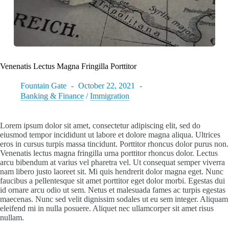
Venenatis Lectus Magna Fringilla Porttitor
Fountain Gate
October 22, 2021
Banking & Finance
/
Immigration
Lorem ipsum dolor sit amet, consectetur adipiscing elit, sed do
eiusmod tempor incididunt ut labore et dolore magna aliqua. Ultrices
eros in cursus turpis massa tincidunt. Porttitor rhoncus dolor purus non.
Venenatis lectus magna fringilla urna porttitor rhoncus dolor. Lectus
arcu bibendum at varius vel pharetra vel. Ut consequat semper viverra
nam libero justo laoreet sit. Mi quis hendrerit dolor magna eget. Nunc
faucibus a pellentesque sit amet porttitor eget dolor morbi. Egestas dui
id ornare arcu odio ut sem. Netus et malesuada fames ac turpis egestas
maecenas. Nunc sed velit dignissim sodales ut eu sem integer. Aliquam
eleifend mi in nulla posuere. Aliquet nec ullamcorper sit amet risus
nullam.