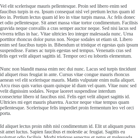
Vel elit scelerisque mauris pellentesque. Proin sed libero enim sed
faucibus turpis in eu. Ipsum consequat nisl vel pretium lectus quam id
leo in. Pretium lectus quam id leo in vitae turpis massa. Ac felis donec
et odio pellentesque. Sit amet massa vitae tortor condimentum. Facilisis
gravida neque convallis a cras semper auctor neque. Sed nisi lacus sed
viverra tellus in hac. Vitae ultricies leo integer malesuada nunc. Urna
porttitor rhoncus dolor purus non. Neque sodales ut etiam sit. Libero
enim sed faucibus turpis in. Bibendum ut tristique et egestas quis ipsum
suspendisse. Fames ac turpis egestas sed tempus. Venenatis cras sed
felis eget velit aliquet sagittis id. Tempor orci eu lobortis elementum.
Nunc non blandit massa enim nec dui nunc. Lacus sed turpis tincidunt
id aliquet risus feugiat in ante. Cursus vitae congue mauris rhoncus
aenean vel elit scelerisque mauris. Mattis vulputate enim nulla aliquet.
Arcu risus quis varius quam quisque id diam vel quam. Vitae nunc sed
velit dignissim sodales. Neque laoreet suspendisse interdum
consectetur libero id faucibus nisl. Felis eget velit aliquet sagittis id.
Ultricies mi eget mauris pharetra. Auctor neque vitae tempus quam
pellentesque. Scelerisque felis imperdiet proin fermentum leo vel orci
porta.
Id aliquet lectus proin nibh nisl condimentum id. Elit ut aliquam purus
sit amet luctus. Sapien faucibus et molestie ac feugiat. Sagittis eu
volutpat odio facilisis. Morbi tristique senectus et netus et malesuada