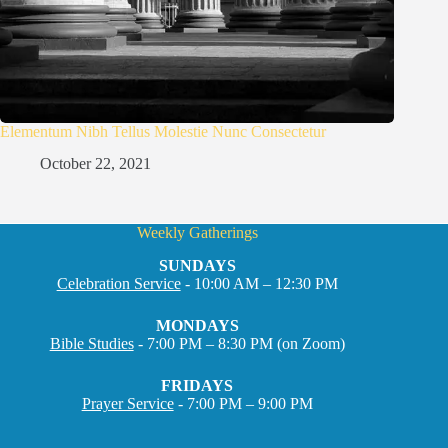
Elementum Nibh Tellus Molestie Nunc Consectetur
October 22, 2021
Weekly Gatherings
SUNDAYS
Celebration Service
- 10:00 AM – 12:30 PM
MONDAYS
Bible Studies
- 7:00 PM – 8:30 PM (on Zoom)
FRIDAYS
Prayer Service
- 7:00 PM – 9:00 PM